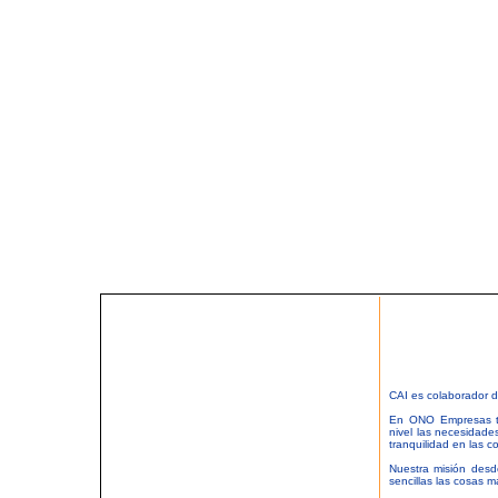
CAI es colaborador
En ONO Empresas tr
nivel las necesidades
tranquilidad en las 
Nuestra misión des
sencillas las cosas 